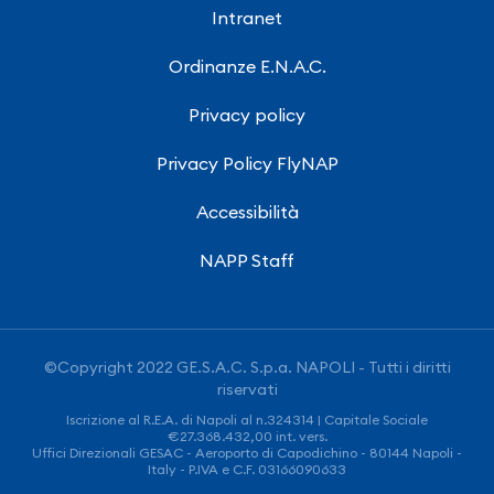
Intranet
Ordinanze E.N.A.C.
Privacy policy
Privacy Policy FlyNAP
Accessibilità
NAPP Staff
©Copyright 2022 GE.S.A.C. S.p.a. NAPOLI - Tutti i diritti
riservati
Iscrizione al R.E.A. di Napoli al n.324314 | Capitale Sociale
€27.368.432,00 int. vers.
Uffici Direzionali GESAC - Aeroporto di Capodichino - 80144 Napoli -
Italy - P.IVA e C.F. 03166090633