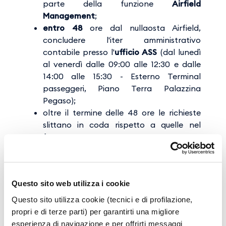
parte della funzione
Airfield
Management
;
entro 48
ore dal nullaosta Airfield,
concludere l'iter amministrativo
contabile presso l'
ufficio ASS
(dal lunedì
al venerdì dalle 09:00 alle 12:30 e dalle
14:00 alle 15:30 - Esterno Terminal
passeggeri, Piano Terra Palazzina
Pegaso);
oltre il termine delle 48 ore le richieste
slittano in coda rispetto a quelle nel
frattempo pervenute e correttamente
formalizzate
Scarica il modulo richiesta di ammissione
Scarico il modulo informativa privacy
Questo sito web utilizza i cookie
Questo sito utilizza cookie (tecnici e di profilazione,
PREREQUISITI
propri e di terze parti) per garantirti una migliore
esperienza di navigazione e per offrirti messaggi
La regolarità del ADP è subordinata alla