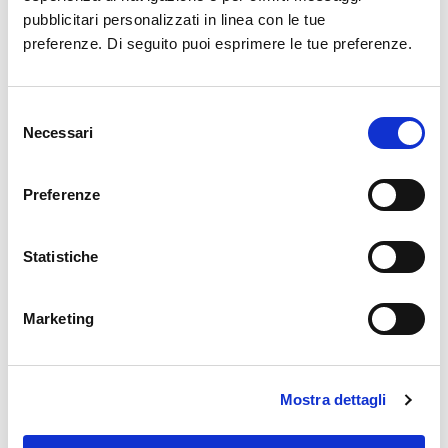
pubblicitari personalizzati in linea con le tue
sussistenza e alla validità/vigenza di:
preferenze. Di seguito puoi esprimere le tue preferenze.
patente di guida
TIA, tesserino di ingresso aeroportuale
rapporto di lavoro degli intestatari con
Selezione
Necessari
le Società/Enti richiedenti emissione di
del
ADP
consenso
Preferenze
DURATA E GESTIONE
Statistiche
L’ADP ha una validità di quattro anni:
il
rilascio
prevede la partecipazione
Marketing
all’Initial Training;
il
mantenimento
prevede la partecipazione
Mostra dettagli
al Recurrent Training da effettuarsi a
partire dal 22° mese ed entro il 24° mese