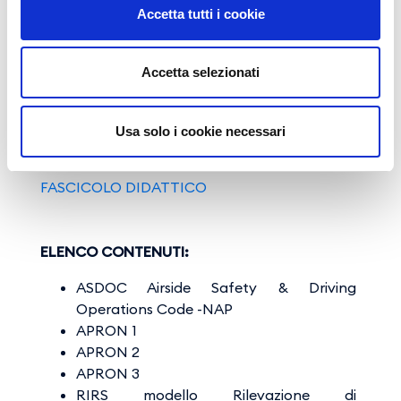
dalla data di rilascio;
Accetta tutti i cookie
il
rinnovo
prevede la partecipazione al
Refresher Training da effettuarsi a partire
Accetta selezionati
dal 46° ed entro il 48° mese dalla data di
rilascio.
Usa solo i cookie necessari
MATERIALE FORMATIVO E INFORMATIVO
FASCICOLO DIDATTICO
ELENCO CONTENUTI:
ASDOC Airside Safety & Driving
Operations Code -NAP
APRON 1
APRON 2
APRON 3
RIRS modello Rilevazione di