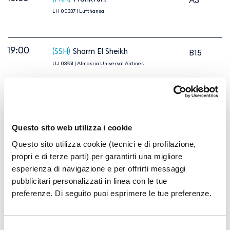
A3
LH 00337
|
Lufthansa
19:00
(SSH)
Sharm El Sheikh
B15
UJ 03951
|
Almasria Universal Airlines
19:15
(CDG)
Paris
A7
KL 02090 | Klm Royal Dutch Airlines
AF 01379
|
Air France
Questo sito web utilizza i cookie
Questo sito utilizza cookie (tecnici e di profilazione,
19:25
(TIA)
Tirana
propri e di terze parti) per garantirti una migliore
B10
esperienza di navigazione e per offrirti messaggi
W4 05068
|
Wizz Air Malta
pubblicitari personalizzati in linea con le tue
preferenze. Di seguito puoi esprimere le tue preferenze.
19:30
(CFU)
Corfu
D22
EJU 04155
|
Easyjet Europe
Selezione