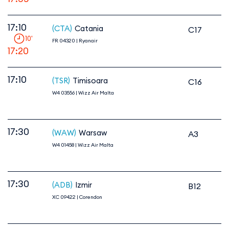
17:10
(CTA)
Catania
C17
10
'
FR 04320
|
Ryanair
17:20
17:10
(TSR)
Timisoara
C16
W4 03556
|
Wizz Air Malta
17:30
(WAW)
Warsaw
A3
W4 01458
|
Wizz Air Malta
17:30
(ADB)
Izmir
B12
XC 09422
|
Corendon