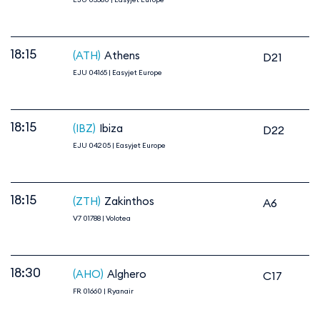
18:15
(ATH)
Athens
D21
EJU 04165
|
Easyjet Europe
18:15
(IBZ)
Ibiza
D22
EJU 04205
|
Easyjet Europe
18:15
(ZTH)
Zakinthos
A6
V7 01788
|
Volotea
18:30
(AHO)
Alghero
C17
FR 01660
|
Ryanair