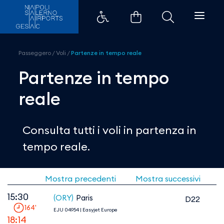
Voli in tempo reale (Partenze) |
Passeggero
/
Voli
/
Partenze in tempo reale
Partenze in tempo
reale
Consulta tutti i voli in partenza in
tempo reale.
Mostra precedenti
Mostra successivi
15:30
(ORY)
Paris
D22
164
'
EJU 04954
|
Easyjet Europe
18:14