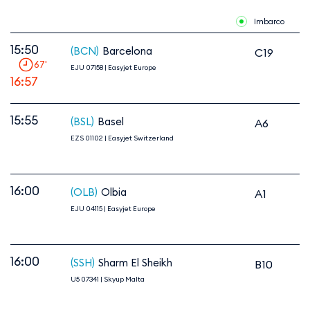
Imbarco
15:50
(BCN)
Barcelona
C19
67
'
EJU 07158
|
Easyjet Europe
16:57
15:55
(BSL)
Basel
A6
EZS 01102
|
Easyjet Switzerland
16:00
(OLB)
Olbia
A1
EJU 04115
|
Easyjet Europe
16:00
(SSH)
Sharm El Sheikh
B10
U5 07341
|
Skyup Malta