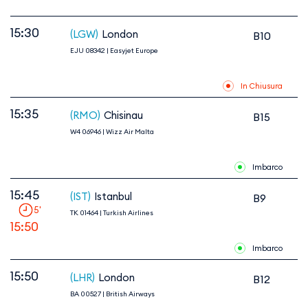
15:30
(LGW)
London
B10
EJU 08342
|
Easyjet Europe
In Chiusura
15:35
(RMO)
Chisinau
B15
W4 06946
|
Wizz Air Malta
Imbarco
15:45
(IST)
Istanbul
B9
5
'
TK 01464
|
Turkish Airlines
15:50
Imbarco
15:50
(LHR)
London
B12
QR 05894 | Qatar Airways
BA 00527
|
British Airways