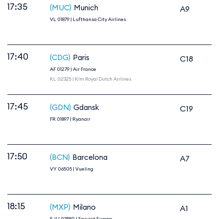
17:35
(MUC)
Munich
A9
LH 04147 | Lufthansa
VL 01879
|
Lufthansa City Airlines
17:40
(CDG)
Paris
C18
SK 09872 | Sas Scandinavian Airlines
AF 01279
|
Air France
KL 02325 | Klm Royal Dutch Airlines
17:45
(GDN)
Gdansk
C19
FR 01897
|
Ryanair
17:50
(BCN)
Barcelona
A7
VY 06505
|
Vueling
18:15
(MXP)
Milano
A1
EJU 03580
|
Easyjet Europe