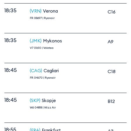
18:35
(VRN)
Verona
C16
FR 08697
|
Ryanair
18:35
(JMK)
Mykonos
A9
V7 01610
|
Volotea
18:45
(CAG)
Cagliari
C18
FR 04670
|
Ryanair
18:45
(SKP)
Skopje
B12
W6 04818
|
Wizz Air
18:55
(FRA)
Frankfurt