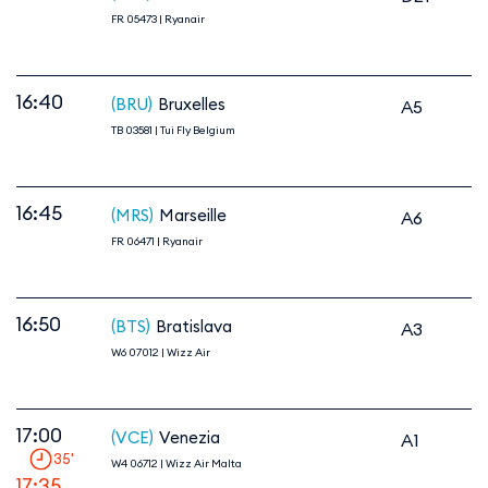
FR 05473
|
Ryanair
16:40
(BRU)
Bruxelles
A5
TB 03581
|
Tui Fly Belgium
16:45
(MRS)
Marseille
A6
FR 06471
|
Ryanair
16:50
(BTS)
Bratislava
A3
W6 07012
|
Wizz Air
17:00
(VCE)
Venezia
A1
35
'
W4 06712
|
Wizz Air Malta
17:35