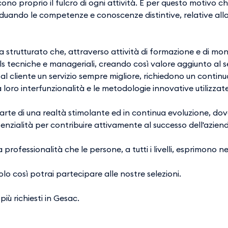
iscono proprio il fulcro di ogni attività. È per questo motivo
viduando le competenze e conoscenze distintive, relative al
ema strutturato che, attraverso attività di formazione e di 
lls tecniche e manageriali, creando così valore aggiunto al se
al cliente un servizio sempre migliore, richiedono un contin
 loro interfunzionalità e le metodologie innovative utilizzat
arte di una realtà stimolante ed in continua evoluzione, dove
otenzialità per contribuire attivamente al successo dell'azien
professionalità che le persone, a tutti i livelli, esprimono ne
solo così potrai partecipare alle nostre selezioni.
più richiesti in Gesac.