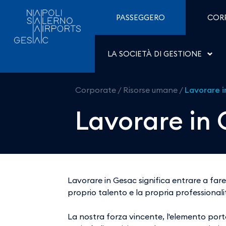
Lavorare in Gesac - Aer
Salta al contenuto
PASSEGGERO
COR
LA SOCIETÀ DI GESTIONE
Corporate
/
Risorse umane
/
Lavorare 
Lavorare in
Lavorare in Gesac significa entrare a fare
proprio talento e la propria professionalit
La nostra forza vincente, l'elemento port