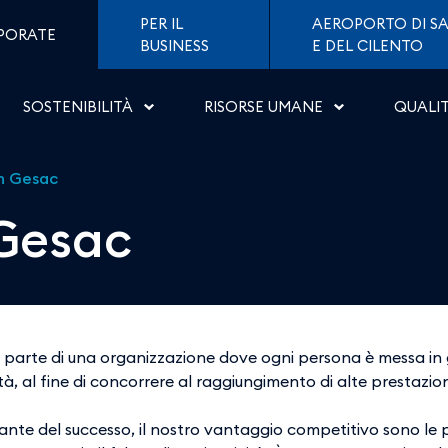
oporti di Napoli
PER IL
AEROPORTO DI SA
PORATE
BUSINESS
E DEL CILENTO
SOSTENIBILITÀ
RISORSE UMANE
QUALI
in Gesac
 Gesac
 parte di una organizzazione dove ogni persona è messa in gr
à, al fine di concorrere al raggiungimento di alte prestazioni
ante del successo, il nostro vantaggio competitivo sono le 