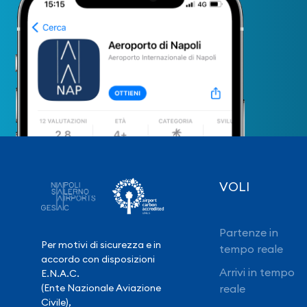
VOLI
Partenze in
Per motivi di sicurezza e in
tempo reale
accordo con disposizioni
Arrivi in tempo
E.N.A.C.
(Ente Nazionale Aviazione
reale
Civile),