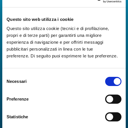
Informazioni in tempo reale sui voli, tutti i servizi e i
numeri utili per rendere la tua esperienza
all'Aeroporto di Napoli ancora più coinvolgente e
Questo sito web utilizza i cookie
completa.
Questo sito utilizza cookie (tecnici e di profilazione,
propri e di terze parti) per garantirti una migliore
esperienza di navigazione e per offrirti messaggi
pubblicitari personalizzati in linea con le tue
preferenze. Di seguito puoi esprimere le tue preferenze.
Selezione
Necessari
del
consenso
Preferenze
Statistiche