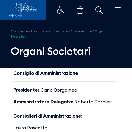
Organi Societari - Aeroporti di 
Corporate
/
La società di gestione
/
Governance
/
Organi
Societari
Organi Societari
Consiglio di Amministrazione
Presidente:
Carlo Borgomeo
Amministratore Delegato:
Roberto Barbieri
Consiglieri di Amministrazione:
Laura Pascotto