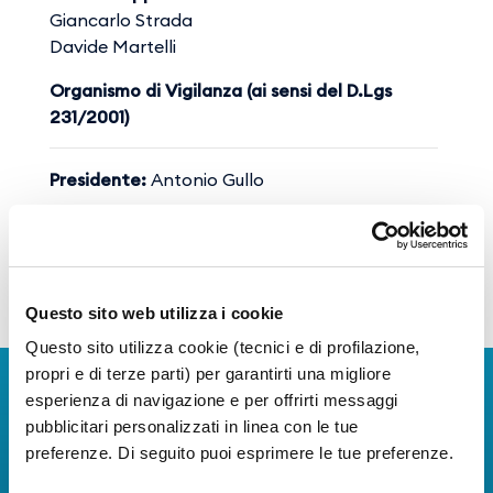
Giancarlo Strada
Davide Martelli
Organismo di Vigilanza (ai sensi del D.Lgs
231/2001)
Presidente:
Antonio Gullo
Membro esterno:
Fabrizio Ferrentino
Membro interno:
Daniela Guerra
Questo sito web utilizza i cookie
Questo sito utilizza cookie (tecnici e di profilazione,
propri e di terze parti) per garantirti una migliore
Scarica l'app
esperienza di navigazione e per offrirti messaggi
pubblicitari personalizzati in linea con le tue
La Guida dei Servizi dell'Aeroporto Internazionale di
preferenze. Di seguito puoi esprimere le tue preferenze.
Napoli!