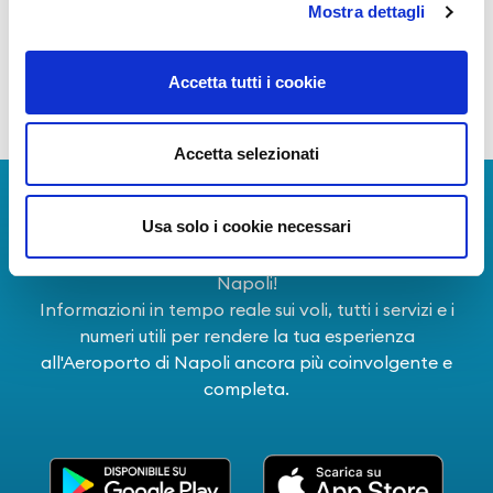
altri stakeholder, con l'obiettivo comune di
Mostra dettagli
cogliere le opportunità e superare le criticità al
fine di assicurare redditività per gli azionisti
Accetta tutti i cookie
generando valore per il territorio, sostenibile
nel tempo.
Accetta selezionati
Scarica l'app
Usa solo i cookie necessari
La Guida dei Servizi dell'Aeroporto Internazionale di
Napoli!
Informazioni in tempo reale sui voli, tutti i servizi e i
numeri utili per rendere la tua esperienza
all'Aeroporto di Napoli ancora più coinvolgente e
completa.