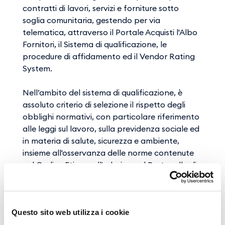
contratti di lavori, servizi e forniture sotto
soglia comunitaria, gestendo per via
telematica, attraverso il Portale Acquisti l'Albo
Fornitori, il Sistema di qualificazione, le
procedure di affidamento ed il Vendor Rating
System.
Nell’ambito del sistema di qualificazione, è
assoluto criterio di selezione il rispetto degli
obblighi normativi, con particolare riferimento
alle leggi sul lavoro, sulla previdenza sociale ed
in materia di salute, sicurezza e ambiente,
insieme all'osservanza delle norme contenute
nel Codice Etico e all'adesione al Protocollo di
legalità sottoscritto da GE.S.A.C. con la
Prefettura di Napoli. Sono poi valutate, oltre
alla sussistenza dei requisiti di ordine generale
(tecnico-organizzativo, economico-
Questo sito web utilizza i cookie
finanziario, professionale), eventuali condotte