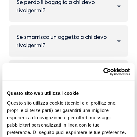
Se perdo il bagaglio a chi devo
rivolgermi?
Se smarrisco un oggetto a chi devo
rivolgermi?
A chi posso rivolgermi per richiedere
informazioni?
Questo sito web utilizza i cookie
Questo sito utilizza cookie (tecnici e di profilazione,
Come posso accedere alla rete wi-fi?
propri e di terze parti) per garantirti una migliore
esperienza di navigazione e per offrirti messaggi
pubblicitari personalizzati in linea con le tue
preferenze. Di seguito puoi esprimere le tue preferenze.
Il mio volo parte in serata e io vorrei