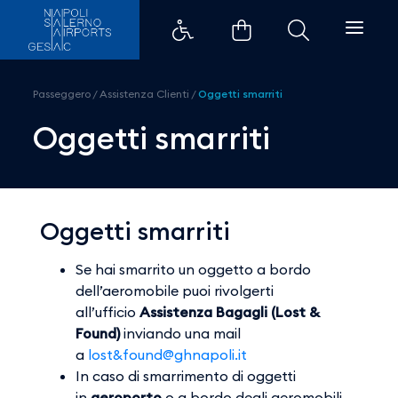
Oggetti smarriti - Aeroporti di 
Passeggero
/
Assistenza Clienti
/
Oggetti smarriti
Oggetti smarriti
Oggetti smarriti
Se hai smarrito un oggetto a bordo
dell’aeromobile puoi rivolgerti
all’ufficio
Assistenza Bagagli (Lost &
Found)
inviando una mail
a
lost&found@ghnapoli.it
In caso di smarrimento di oggetti
in
aeroporto
o a bordo degli aeromobili