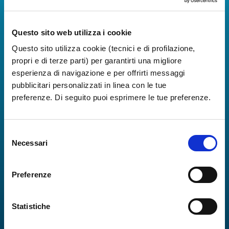
Informazioni in tempo reale sui voli, tutti i servizi e i
numeri utili per rendere la tua esperienza
all'Aeroporto di Napoli ancora più coinvolgente e
Questo sito web utilizza i cookie
completa.
Questo sito utilizza cookie (tecnici e di profilazione,
propri e di terze parti) per garantirti una migliore
esperienza di navigazione e per offrirti messaggi
pubblicitari personalizzati in linea con le tue
preferenze. Di seguito puoi esprimere le tue preferenze.
Selezione
Necessari
del
consenso
Preferenze
Statistiche