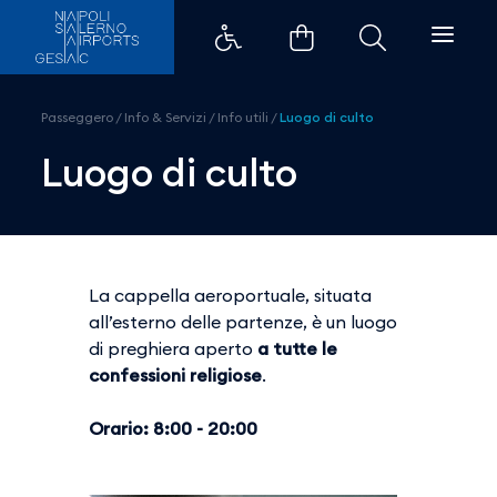
Luogo di culto - Aeroporti di Na
Passeggero
/
Info & Servizi
/
Info utili
/
Luogo di culto
Luogo di culto
La cappella aeroportuale, situata
all’esterno delle partenze, è un luogo
di preghiera aperto
a tutte le
confessioni religiose
.
Orario: 8:00 - 20:00