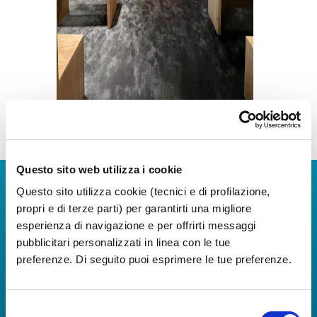
Questo sito web utilizza i cookie
Scarica l'app
Questo sito utilizza cookie (tecnici e di profilazione,
propri e di terze parti) per garantirti una migliore
La Guida dei Servizi dell'Aeroporto Internazionale di
esperienza di navigazione e per offrirti messaggi
Napoli!
pubblicitari personalizzati in linea con le tue
Informazioni in tempo reale sui voli, tutti i servizi e i
preferenze. Di seguito puoi esprimere le tue preferenze.
numeri utili per rendere la tua esperienza
all'Aeroporto di Napoli ancora più coinvolgente e
completa.
Selezione