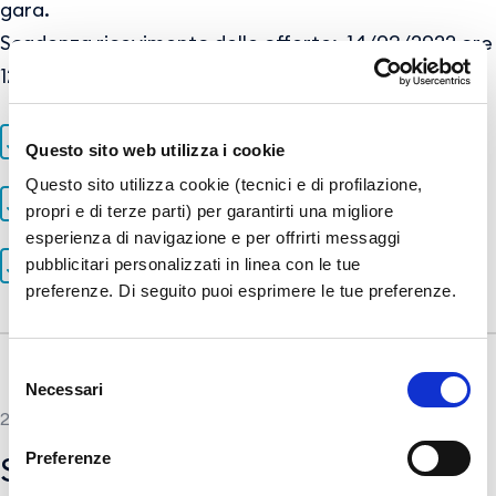
gara.
Scadenza ricevimento delle offerte: 14/03/2022 ore
12:00
13.ATE_003_CSA_norme_tecniche.pdf
Questo sito web utilizza i cookie
Questo sito utilizza cookie (tecnici e di profilazione,
15.ATE_005_CSA_norme_amministrative.pdf
propri e di terze parti) per garantirti una migliore
esperienza di navigazione e per offrirti messaggi
pubblicitari personalizzati in linea con le tue
Disciplinare_di_gara (9).pdf
preferenze. Di seguito puoi esprimere le tue preferenze.
Selezione
Necessari
del
26 NOVEMBRE 2021
consenso
Preferenze
Servizio di gestione e raccolta