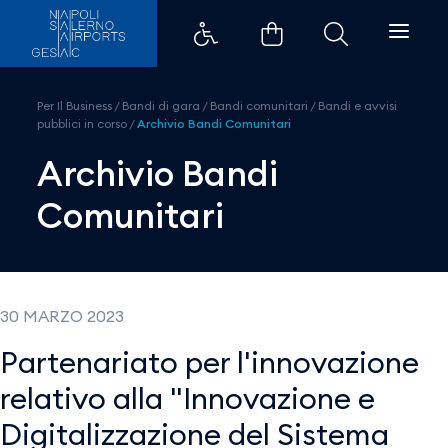
Archivio Bandi Comunitari - Aer
Per Il Business
/
Bandi di gara
/
Bandi comunitari
/
Bandi e avvisi
pubblici in corso
/
Archivio Bandi Comunitari
Archivio Bandi
Comunitari
30 MARZO 2023
Partenariato per l'innovazione
relativo alla "Innovazione e
Digitalizzazione del Sistema