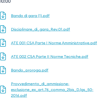
10:00
Bando di gara (1).pdf
Disciplinare_di_gara_Rev.01.pdf
ATE 001 CSA Parte I Norme Amministrative.pdf
ATE 002 CSA Parte II Norme Tecniche.pdf
Bando_proroga.pdf
Provvedimento_di_ammissione-
esclusione_ex_art.76_comma_2bis_D.lgs_50-
2016.pdf