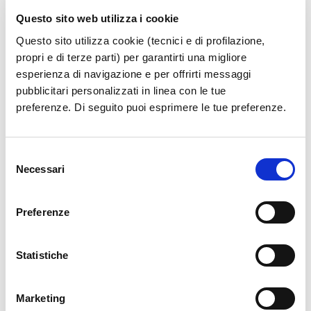
Questo sito web utilizza i cookie
JET TIME
TAP PORTUGAL
Questo sito utilizza cookie (tecnici e di profilazione,
propri e di terze parti) per garantirti una migliore
JET2
TRADE AIR
esperienza di navigazione e per offrirti messaggi
pubblicitari personalizzati in linea con le tue
LUFTHANSA
TRANSAVIA
preferenze. Di seguito puoi esprimere le tue preferenze.
MISTRAL AIR
TRANSAVIA FRANCE
Selezione
NEOS
TUI AIRWAYS
Necessari
del
consenso
NESMA AIRLINES
TUI FLY BELGIUM
Preferenze
NORDSTAR
VUELING
Statistiche
ORANGE2FLY
WIZZ AIR
Marketing
PEOPLES'