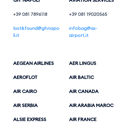
+39 081 7896118
+39 081 19020565
lost&found@ghnapo
infobag@as-
li.it
airport.it
AEGEAN AIRLINES
AER LINGUS
AEROFLOT
AIR BALTIC
AIR CAIRO
AIR CANADA
AIR SERBIA
AIR ARABIA MAROC
ALSIE EXPRESS
AIR FRANCE