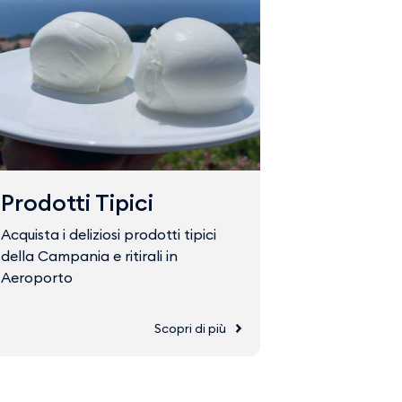
Prodotti Tipici
Fast Tr
Acquista i deliziosi prodotti tipici
Acquista il 
della Campania e ritirali in
accedere ve
Aeroporto
Scopri di più