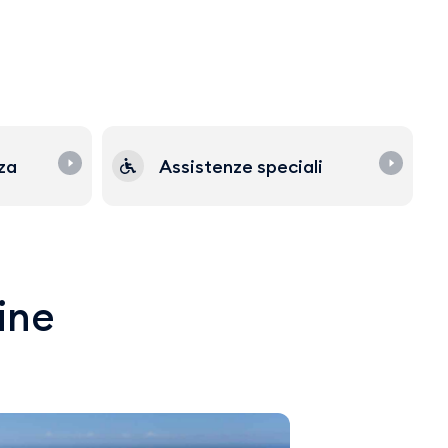
zza
Assistenze speciali
line