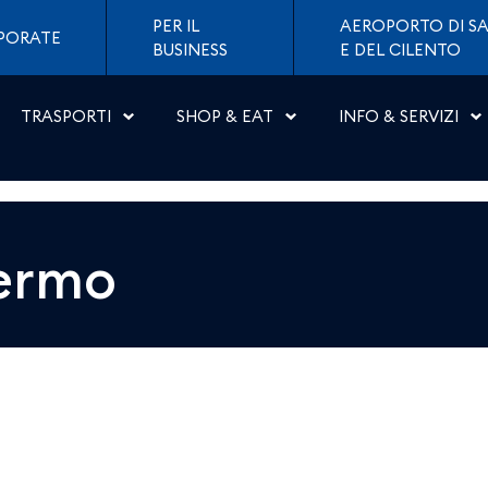
 Napoli
PER IL
AEROPORTO DI SA
PORATE
BUSINESS
E DEL CILENTO
TRASPORTI
SHOP & EAT
INFO & SERVIZI
ermo