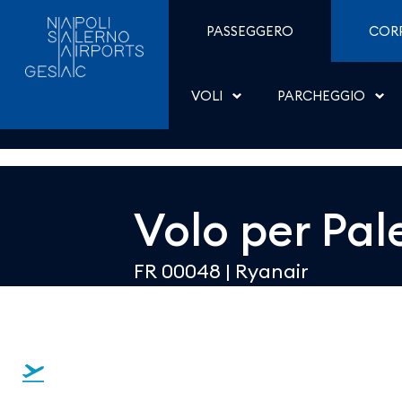
Dettaglio - Aeroporti di
Salta al contenuto
PASSEGGERO
COR
VOLI
PARCHEGGIO
Volo per
Pal
FR 00048
|
Ryanair