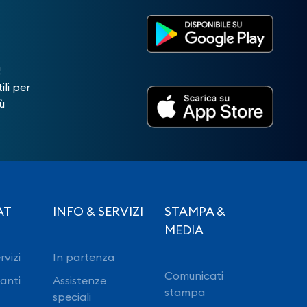
!
ili per
ù
AT
INFO & SERVIZI
STAMPA &
MEDIA
rvizi
In partenza
Comunicati
ranti
Assistenze
stampa
speciali