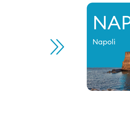
NA
Napoli