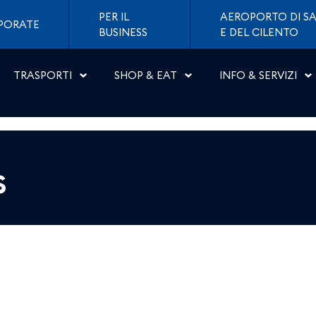
 Napoli
PER IL
AEROPORTO DI SA
PORATE
BUSINESS
E DEL CILENTO
TRASPORTI
SHOP & EAT
INFO & SERVIZI
s