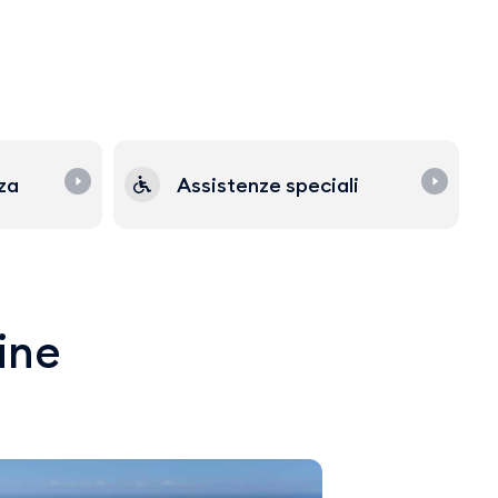
zza
Assistenze speciali
line