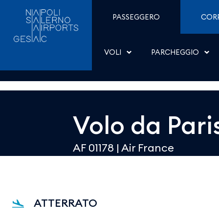
Dettaglio - Aeroporti di
Salta al contenuto
PASSEGGERO
COR
VOLI
PARCHEGGIO
Volo da
Pari
AF 01178
|
Air France
ATTERRATO