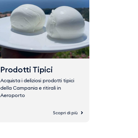
Prodotti Tipici
Fast Tr
Acquista i deliziosi prodotti tipici
Acquista il 
della Campania e ritirali in
accedere ve
Aeroporto
Scopri di più