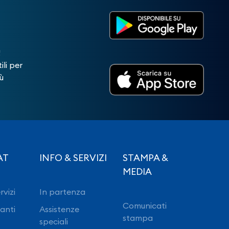
!
ili per
ù
AT
INFO & SERVIZI
STAMPA &
MEDIA
rvizi
In partenza
Comunicati
ranti
Assistenze
stampa
speciali