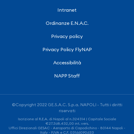
Intranet
Ordinanze E.N.A.C.
Privacy policy
Privacy Policy FlyNAP
Accessibilità
NAPP Staff
©Copyright 2022 GE.S.A.C. S.p.a. NAPOLI - Tutti i diritti
riservati
Iscrizione al R.E.A. di Napoli al n.324314 | Capitale Sociale
€27.368.432,00 int. vers.
Uffici Direzionali GESAC - Aeroporto di Capodichino - 80144 Napoli -
Italy - P.IVA e C.F. 03166090633