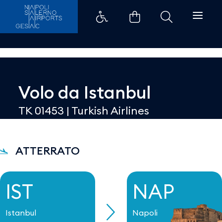
Dettaglio - Aeroporti di Napoli
Volo da
Istanbul
TK 01453
|
Turkish Airlines
ATTERRATO
IST
NAP
Istanbul
Napoli