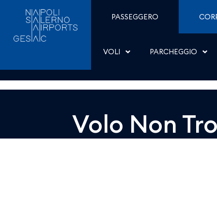
Dettaglio - Aeroporti di
Salta al contenuto
PASSEGGERO
COR
VOLI
PARCHEGGIO
Volo Non Tr