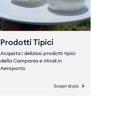
Prodotti Tipici
Fast Tr
Acquista i deliziosi prodotti tipici
Acquista il 
della Campania e ritirali in
accedere ve
Aeroporto
Scopri di più