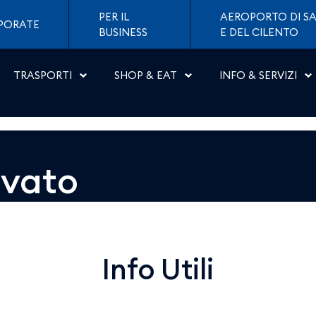
 Napoli
PER IL
AEROPORTO DI SA
PORATE
BUSINESS
E DEL CILENTO
TRASPORTI
SHOP & EAT
INFO & SERVIZI
ovato
Info Utili