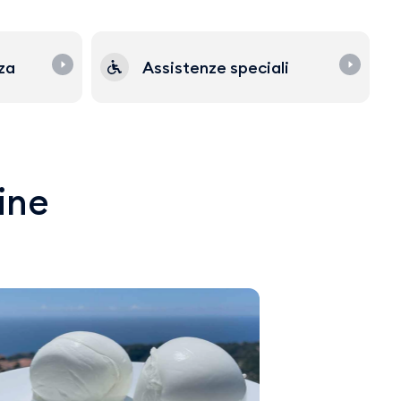
zza
Assistenze speciali
line