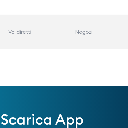
Voi diretti
Negozi
Scarica App