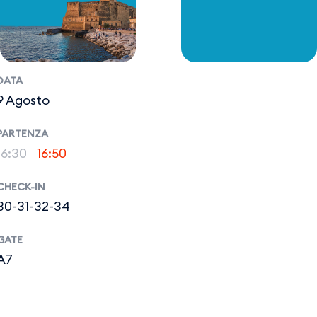
DATA
9 Agosto
PARTENZA
16:30
16:50
CHECK-IN
30-31-32-34
GATE
A7