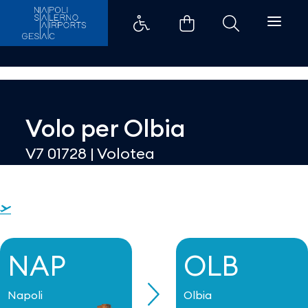
Dettaglio - Aeroporti di Napoli
Volo per
Olbia
V7 01728
|
Volotea
NAP
OLB
Napoli
Olbia