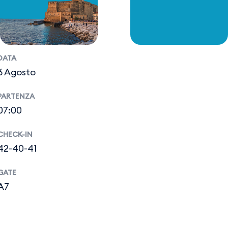
DATA
6 Agosto
PARTENZA
07:00
CHECK-IN
42-40-41
GATE
A7