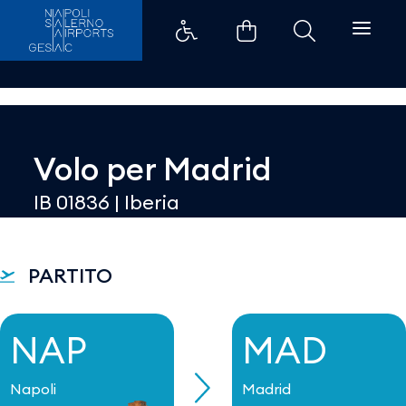
Dettaglio - Aeroporti di Napoli
Volo per
Madrid
IB 01836
|
Iberia
PARTITO
NAP
MAD
Napoli
Madrid