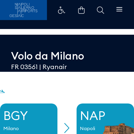
Dettaglio - Aeroporti di Napoli
Volo da
Milano
FR 03561
|
Ryanair
BGY
NAP
Milano
Napoli