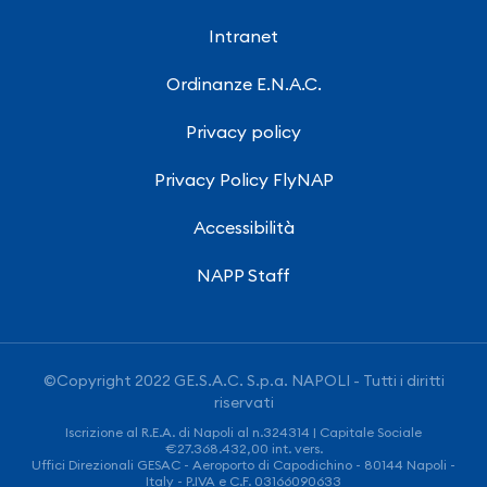
Intranet
Ordinanze E.N.A.C.
Privacy policy
Privacy Policy FlyNAP
Accessibilità
NAPP Staff
©Copyright 2022 GE.S.A.C. S.p.a. NAPOLI - Tutti i diritti
riservati
Iscrizione al R.E.A. di Napoli al n.324314 | Capitale Sociale
€27.368.432,00 int. vers.
Uffici Direzionali GESAC - Aeroporto di Capodichino - 80144 Napoli -
Italy - P.IVA e C.F. 03166090633