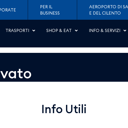
 Napoli
PER IL
AEROPORTO DI SA
PORATE
BUSINESS
E DEL CILENTO
TRASPORTI
SHOP & EAT
INFO & SERVIZI
ovato
Info Utili