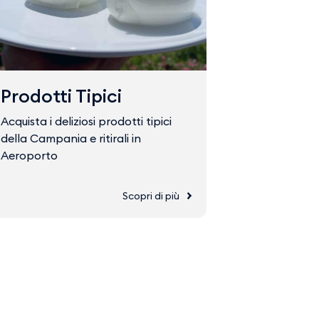
Prodotti Tipici
Fast Tr
Acquista i deliziosi prodotti tipici
Acquista il 
della Campania e ritirali in
accedere ve
Aeroporto
Scopri di più