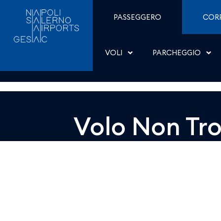
Dettaglio - Aeroporti di
Salta al contenuto
PASSEGGERO
COR
VOLI
PARCHEGGIO
Volo Non Tr