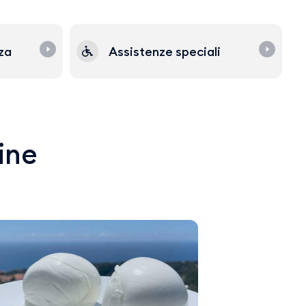
zza
Assistenze speciali
line