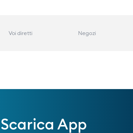
Voi diretti
Negozi
Scarica App