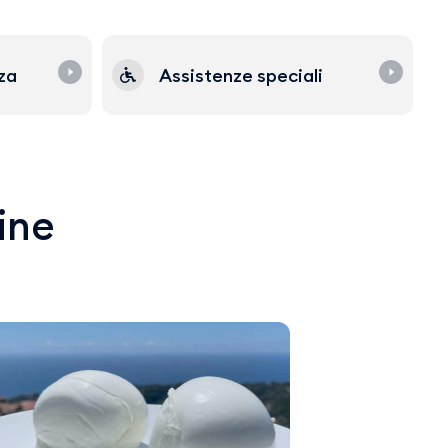
zza
Assistenze speciali
line