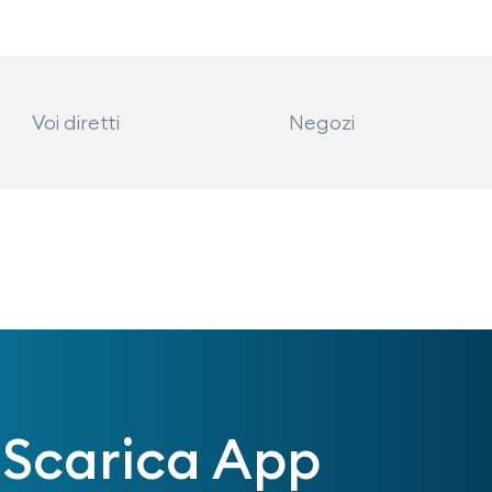
Voi diretti
Negozi
Scarica App