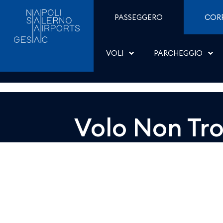
Dettaglio - Aeroporti di
Salta al contenuto
PASSEGGERO
COR
VOLI
PARCHEGGIO
Volo Non Tr