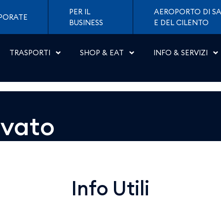
 Napoli
PER IL
AEROPORTO DI SA
PORATE
BUSINESS
E DEL CILENTO
TRASPORTI
SHOP & EAT
INFO & SERVIZI
ovato
Info Utili