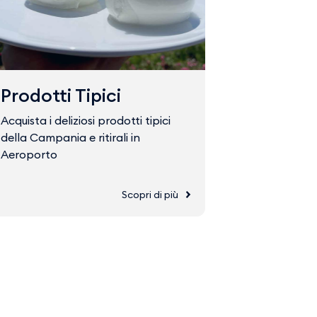
Prodotti Tipici
Fast Tr
Acquista i deliziosi prodotti tipici
Acquista il 
della Campania e ritirali in
accedere ve
Aeroporto
Scopri di più