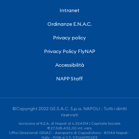
Intranet
Ordinanze E.N.A.C.
Privacy policy
Privacy Policy FlyNAP
Accessibilità
NAPP Staff
©Copyright 2022 GE.S.A.C. S.p.a. NAPOLI - Tutti i diritti
riservati
Iscrizione al R.E.A. di Napoli al n.324314 | Capitale Sociale
€27.368.432,00 int. vers.
Uffici Direzionali GESAC - Aeroporto di Capodichino - 80144 Napoli -
Italy - P.IVA e C.F. 03166090633