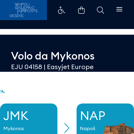
Dettaglio - Aeroporti di Napoli
Volo da
Mykonos
EJU 04158
|
Easyjet Europe
JMK
NAP
Mykonos
Napoli