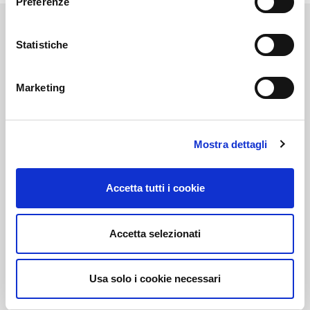
Preferenze
Statistiche
Link correlati
Marketing
Mostra dettagli
Voi diretti
Accetta tutti i cookie
Negozi
Accetta selezionati
Bar e Ristoranti
Usa solo i cookie necessari