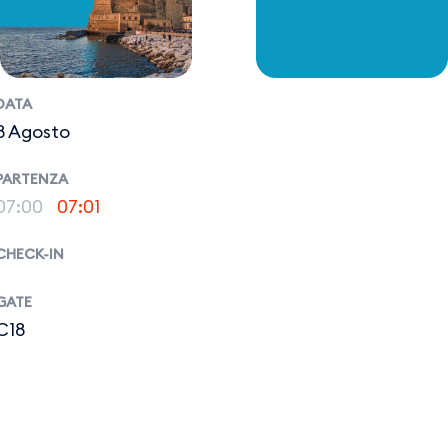
DATA
8 Agosto
PARTENZA
07:00
07:01
CHECK-IN
GATE
C18