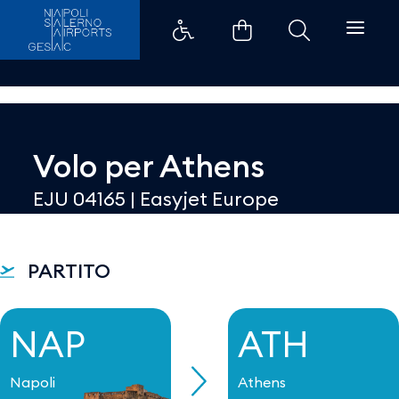
Dettaglio - Aeroporti di Napoli
Volo per
Athens
EJU 04165
|
Easyjet Europe
PARTITO
NAP
ATH
Napoli
Athens