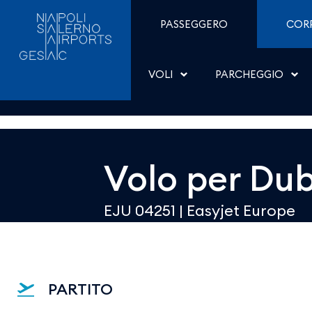
Dettaglio - Aeroporti di
Salta al contenuto
PASSEGGERO
COR
VOLI
PARCHEGGIO
Volo per
Dub
EJU 04251
|
Easyjet Europe
PARTITO