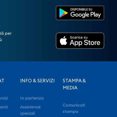
!
ili per
ù
AT
INFO & SERVIZI
STAMPA &
MEDIA
rvizi
In partenza
Comunicati
ranti
Assistenze
stampa
speciali