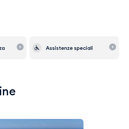
zza
Assistenze speciali
line