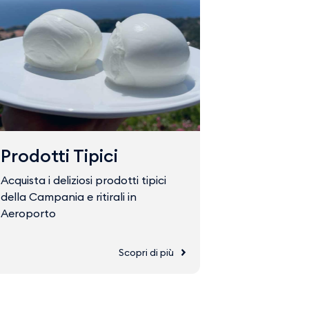
Prodotti Tipici
Fast Tr
Acquista i deliziosi prodotti tipici
Acquista il 
della Campania e ritirali in
accedere ve
Aeroporto
Scopri di più