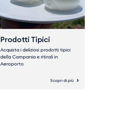
Prodotti Tipici
Fast Tr
Acquista i deliziosi prodotti tipici
Acquista il 
della Campania e ritirali in
accedere ve
Aeroporto
Scopri di più