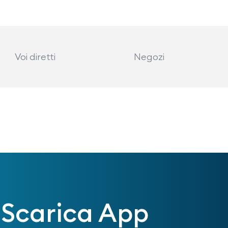
Voi diretti
Negozi
Scarica App