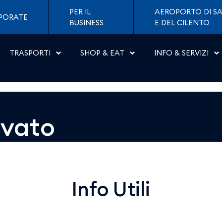
 Napoli
PER IL
AEROPORTO DI SA
PORATE
BUSINESS
E DEL CILENTO
TRASPORTI
SHOP & EAT
INFO & SERVIZI
ovato
Info Utili