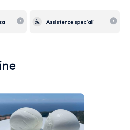
zza
Assistenze speciali
line