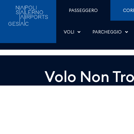
Dettaglio - Aeroporti di
Salta al contenuto
PASSEGGERO
COR
VOLI
PARCHEGGIO
Volo Non Tr