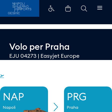
Dettaglio - Aeroporti di Napoli
Volo per
Praha
EJU 04273
|
Easyjet Europe
NAP
PRG
Napoli
Praha