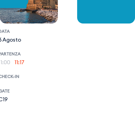
DATA
6 Agosto
PARTENZA
11:00
11:17
CHECK-IN
GATE
C19