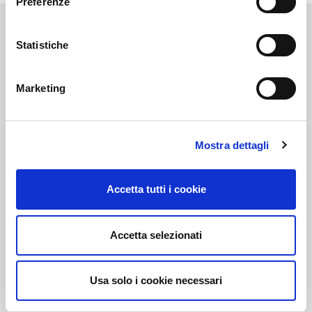
Preferenze
Statistiche
Link correlati
Marketing
Mostra dettagli
Voi diretti
Accetta tutti i cookie
Negozi
Accetta selezionati
Bar e Ristoranti
Usa solo i cookie necessari