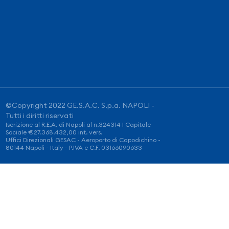
©Copyright 2022 GE.S.A.C. S.p.a. NAPOLI -
Tutti i diritti riservati
Iscrizione al R.E.A. di Napoli al n.324314 | Capitale
Sociale €27.368.432,00 int. vers.
Uffici Direzionali GESAC - Aeroporto di Capodichino -
80144 Napoli - Italy - P.IVA e C.F. 03166090633