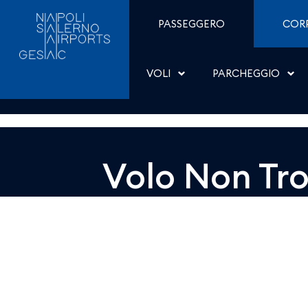
Dettaglio - Aeroporti di
Salta al contenuto
PASSEGGERO
COR
VOLI
PARCHEGGIO
Volo Non Tr