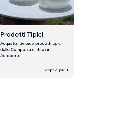
Prodotti Tipici
Fast Tr
Acquista i deliziosi prodotti tipici
Acquista il 
della Campania e ritirali in
accedere ve
Aeroporto
Scopri di più