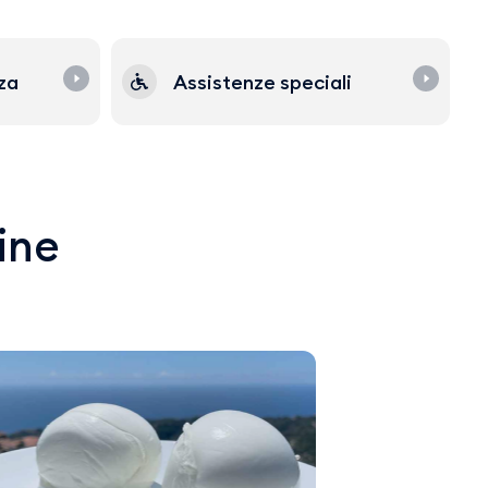
zza
Assistenze speciali
line