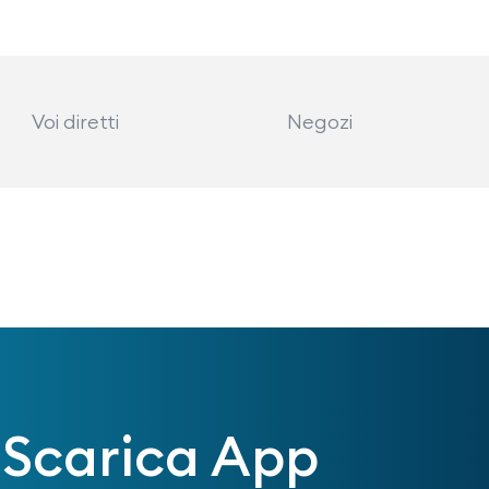
Voi diretti
Negozi
Scarica App