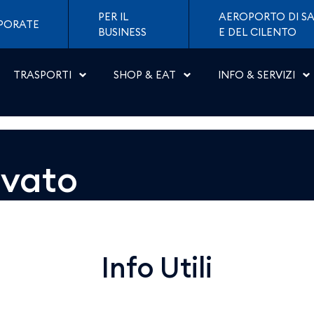
 Napoli
PER IL
AEROPORTO DI SA
PORATE
BUSINESS
E DEL CILENTO
TRASPORTI
SHOP & EAT
INFO & SERVIZI
ovato
Info Utili