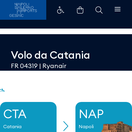
Dettaglio - Aeroporti di Napoli
Volo da
Catania
FR 04319
|
Ryanair
CTA
NAP
Catania
Napoli