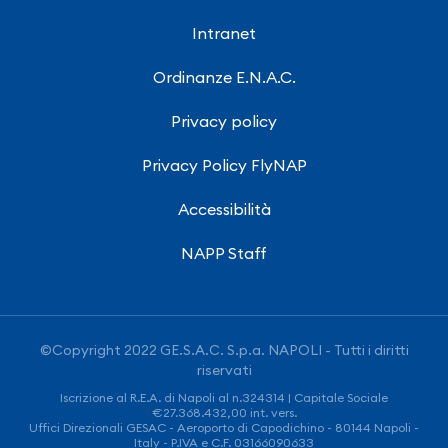
Intranet
Ordinanze E.N.A.C.
Privacy policy
Privacy Policy FlyNAP
Accessibilità
NAPP Staff
©Copyright 2022 GE.S.A.C. S.p.a. NAPOLI - Tutti i diritti
riservati
Iscrizione al R.E.A. di Napoli al n.324314 | Capitale Sociale
€27.368.432,00 int. vers.
Uffici Direzionali GESAC - Aeroporto di Capodichino - 80144 Napoli -
Italy - P.IVA e C.F. 03166090633