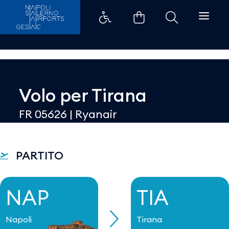
Dettaglio - Aeroporti di Napoli
Volo per
Tirana
FR 05626
|
Ryanair
PARTITO
NAP
TIA
Napoli
Tirana