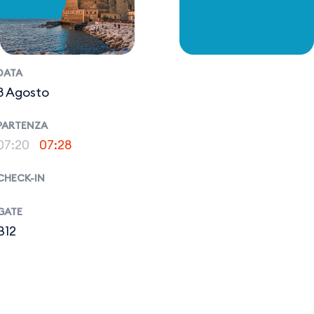
DATA
8 Agosto
PARTENZA
07:20
07:28
CHECK-IN
GATE
B12