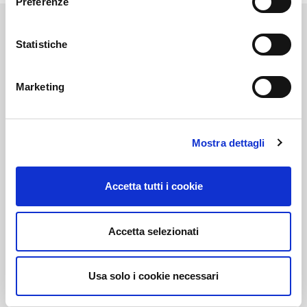
Preferenze
Statistiche
Link correlati
Marketing
Mostra dettagli
Voi diretti
Accetta tutti i cookie
Negozi
Accetta selezionati
Bar e Ristoranti
Usa solo i cookie necessari