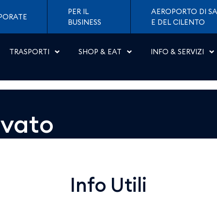
 Napoli
PER IL
AEROPORTO DI SA
PORATE
BUSINESS
E DEL CILENTO
TRASPORTI
SHOP & EAT
INFO & SERVIZI
ovato
Info Utili