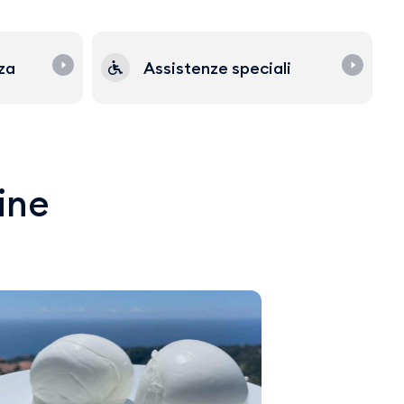
zza
Assistenze speciali
line