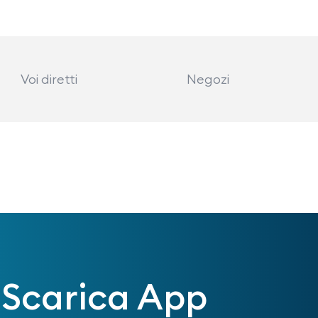
Voi diretti
Negozi
Scarica App