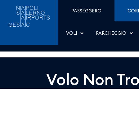
Dettaglio - Aeroporti di
Salta al contenuto
PASSEGGERO
COR
VOLI
PARCHEGGIO
Volo Non Tr