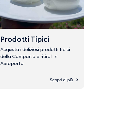
Prodotti Tipici
Fast Tr
Acquista i deliziosi prodotti tipici
Acquista il 
della Campania e ritirali in
accedere ve
Aeroporto
Scopri di più