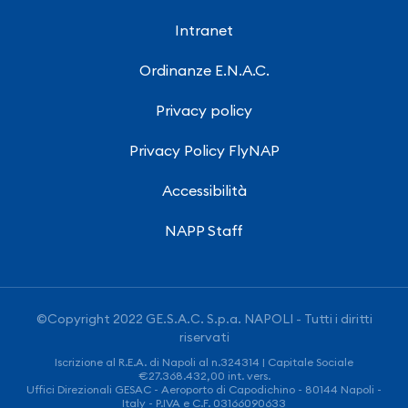
Intranet
Ordinanze E.N.A.C.
Privacy policy
Privacy Policy FlyNAP
Accessibilità
NAPP Staff
©Copyright 2022 GE.S.A.C. S.p.a. NAPOLI - Tutti i diritti
riservati
Iscrizione al R.E.A. di Napoli al n.324314 | Capitale Sociale
€27.368.432,00 int. vers.
Uffici Direzionali GESAC - Aeroporto di Capodichino - 80144 Napoli -
Italy - P.IVA e C.F. 03166090633