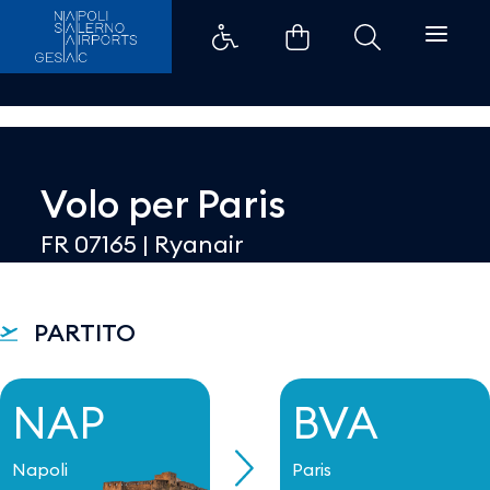
Dettaglio - Aeroporti di Napoli
Volo per
Paris
FR 07165
|
Ryanair
PARTITO
NAP
BVA
Napoli
Paris