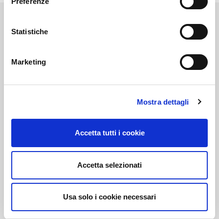
Preferenze
Statistiche
Link correlati
Marketing
Mostra dettagli
Voi diretti
Accetta tutti i cookie
Negozi
Accetta selezionati
Bar e Ristoranti
Usa solo i cookie necessari