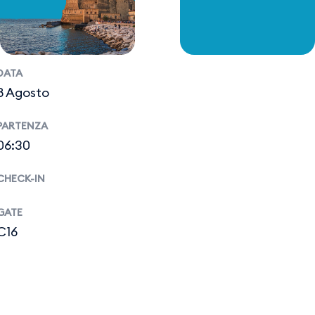
DATA
8 Agosto
PARTENZA
06:30
CHECK-IN
GATE
C16