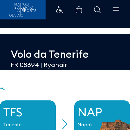
Dettaglio - Aeroporti di Napoli
Volo da
Tenerife
FR 08694
|
Ryanair
TFS
NAP
Tenerife
Napoli