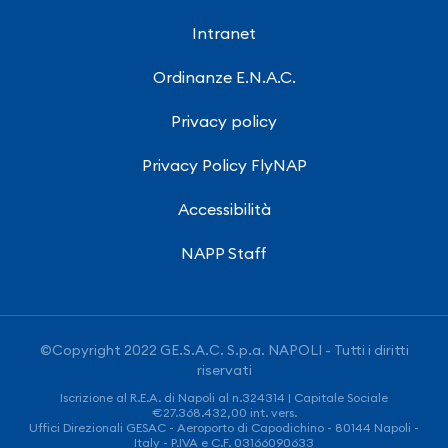
Intranet
Ordinanze E.N.A.C.
Privacy policy
Privacy Policy FlyNAP
Accessibilità
NAPP Staff
©Copyright 2022 GE.S.A.C. S.p.a. NAPOLI - Tutti i diritti
riservati
Iscrizione al R.E.A. di Napoli al n.324314 | Capitale Sociale
€27.368.432,00 int. vers.
Uffici Direzionali GESAC - Aeroporto di Capodichino - 80144 Napoli -
Italy - P.IVA e C.F. 03166090633