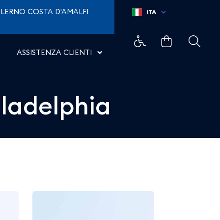
- Aeroporti di Napoli
LERNO COSTA D'AMALFI
ITA
ASSISTENZA CLIENTI
iladelphia