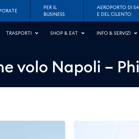
li &#8211; Philadelphia 
PER IL
AEROPORTO DI SA
PORATE
BUSINESS
E DEL CILENTO
TRASPORTI
SHOP & EAT
INFO & SERVIZI
e volo Napoli – Ph