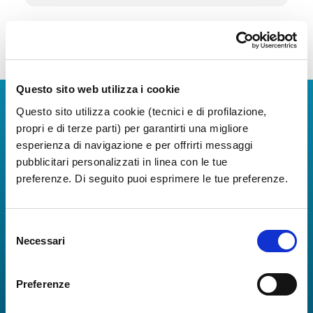
Questo sito web utilizza i cookie
Scarica App
Questo sito utilizza cookie (tecnici e di profilazione,
propri e di terze parti) per garantirti una migliore
La Guida dei Servizi dell'Aeroporto Internazionale di
esperienza di navigazione e per offrirti messaggi
Napoli!
pubblicitari personalizzati in linea con le tue
Informazioni in tempo reale sui voli, tutti i servizi e i
preferenze. Di seguito puoi esprimere le tue preferenze.
numeri utili per rendere la tua esperienza
all'Aeroporto di Napoli ancora più coinvolgente e
completa.
Selezione
Necessari
del
consenso
Preferenze