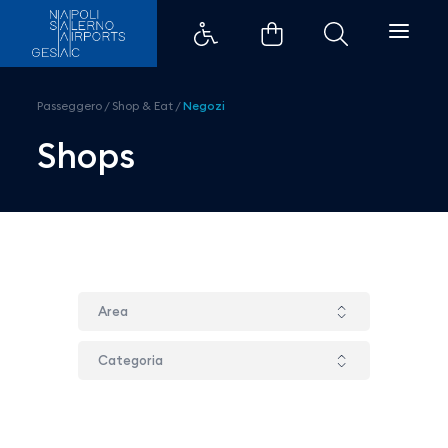
Aelia Duty Free - Aeroporti di N
Passeggero
/
Shop & Eat
/
Negozi
Shops