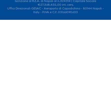
Iscrizione al R.E.A. di Napoli al n.324314 | Capitale Sociale
€27.368.432,00 int. vers.
Uffici Direzionali GESAC - Aeroporto di Capodichino - 80144 Napoli -
Italy - P.IVA e C.F. 03166090633