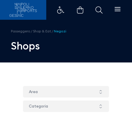
Bar Lavazza - Aeroporti di Napo
Passeggero
/
Shop & Eat
/
Negozi
Shops