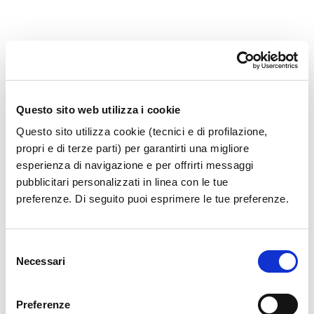
Ambasciatori della Mozzarella di Bufala Campana
DOP e della tradizione gastronomica italiana, grazie
a prodotti d’eccellenza provenienti dalla filiera
Questo sito web utilizza i cookie
completamente integrata di Fattorie Garofalo.
Questo sito utilizza cookie (tecnici e di profilazione,
propri e di terze parti) per garantirti una migliore
Bufala di Fattorie Garofalo rappresenta l’ultimo
esperienza di navigazione e per offrirti messaggi
anello di una filiera chiusa e completamente
pubblicitari personalizzati in linea con le tue
integrata, con produzioni artigianali realizzate
preferenze. Di seguito puoi esprimere le tue preferenze.
esclusivamente con latte di Bufala dei nostri
allevamenti e sapientemente lavorate a mano dai
Selezione
nostri maestri Casari.
Necessari
del
consenso
Porta con te la vera Mozzarella di bufala campana
DOP e altre specialità bufaline come la Burrata 100%
Preferenze