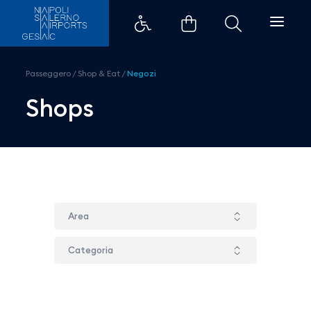
Bufala Fattorie Garofalo - Aero
Passeggero
/
Shop & Eat
/
Negozi
Shops