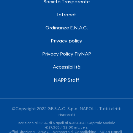
Società Trasparente
Intranet
Ordinanze E.N.A.C.
Privacy policy
Privacy Policy FlyNAP
Accessibilità
NAPP Staff
©Copyright 2022 GE.S.A.C. S.p.a. NAPOLI - Tutti i diritti
riservati
Iscrizione al R.E.A. di Napoli al n.324314 | Capitale Sociale
€27.368.432,00 int. vers.
Uffici Direzionali GESAC - Aeroporto di Capodichino - 80144 Napoli -