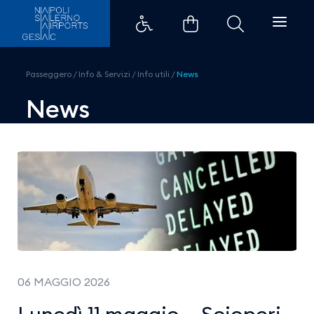
Lunedì 11 maggio &#8211; Scioper
Passeggero
/
Info & Servizi
/
Info utili
/
News
News
06 MAGGIO 2026
Lunedì 11 maggio – Scioperi