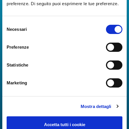
preferenze. Di seguito puoi esprimere le tue preferenze.
Scarica App
La Guida dei Servizi dell'Aeroporto Internazionale di
Selezione
Napoli!
Necessari
del
Informazioni in tempo reale sui voli, tutti i servizi e i
consenso
numeri utili per rendere la tua esperienza
Preferenze
all'Aeroporto di Napoli ancora più coinvolgente e
completa.
Statistiche
Marketing
Mostra dettagli
Accetta tutti i cookie