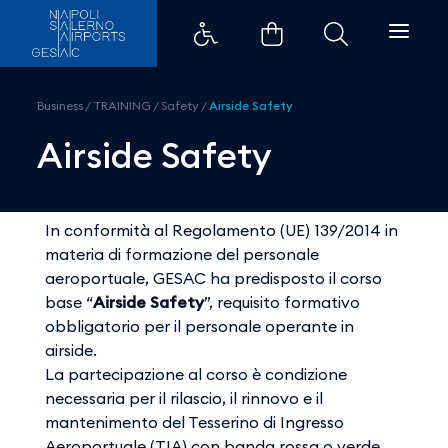
Airside Safety - Aeroporti di Na
Business
/
TRAINING
/
Safety
/
Airside Safety
Airside Safety
In conformità al Regolamento (UE) 139/2014 in
materia di formazione del personale
aeroportuale, GESAC ha predisposto il corso
base “
Airside Safety
”, requisito formativo
obbligatorio per il personale operante in
airside.
La partecipazione al corso è condizione
necessaria per il rilascio, il rinnovo e il
mantenimento del Tesserino di Ingresso
Aeroportuale (TIA) con banda rossa o verde.