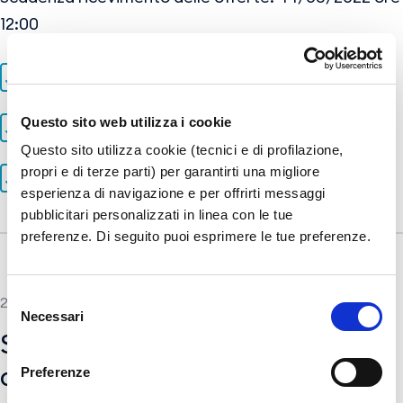
12:00
13.ATE_003_CSA_norme_tecniche.pdf
Questo sito web utilizza i cookie
15.ATE_005_CSA_norme_amministrative.pdf
Questo sito utilizza cookie (tecnici e di profilazione,
propri e di terze parti) per garantirti una migliore
Disciplinare_di_gara (9).pdf
esperienza di navigazione e per offrirti messaggi
pubblicitari personalizzati in linea con le tue
preferenze. Di seguito puoi esprimere le tue preferenze.
Selezione
26 NOVEMBER 2021
Necessari
del
Servizio di gestione e raccolta
consenso
dei carrelli portabagagli e
Preferenze