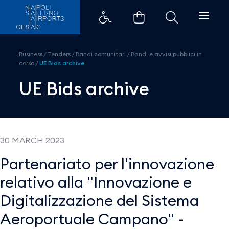
UE Bids archive - Aeroporti di N
Business
/
Tenders
/
Bandi comunitari
/
Bandi e avvisi pubblici in
corso
/
UE Bids archive
UE Bids archive
30 MARCH 2023
Partenariato per l'innovazione
relativo alla "Innovazione e
Digitalizzazione del Sistema
Aeroportuale Campano" -