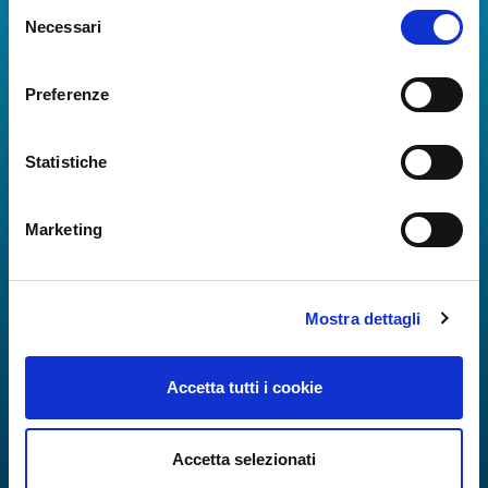
Selezione
Real-time information on flights, all services and
Necessari
del
useful numbers to make your experience at Naples
consenso
Airport even more engaging and complete.
Preferenze
Statistiche
Marketing
Mostra dettagli
Accetta tutti i cookie
Accetta selezionati