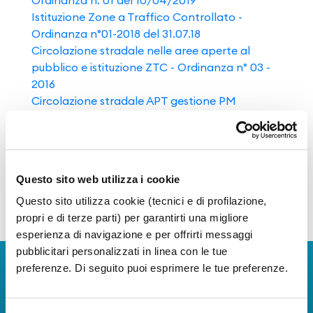
Istituzione Zone a Traffico Controllato -
Ordinanza n°01-2018 del 31.07.18
Circolazione stradale nelle aree aperte al
pubblico e istituzione ZTC - Ordinanza n° 03 -
2016
Circolazione stradale APT gestione PM
- Ordinanza n° 02A - 2016
Divieto commercio ambulante. - Ordinanza
n° 02 - 2015
Regolamento servizio Taxi e NCC. - Ordinanza
Questo sito web utilizza i cookie
n° 01 - 2016
Ordinanza n° 03 - 2010
Questo sito utilizza cookie (tecnici e di profilazione,
propri e di terze parti) per garantirti una migliore
esperienza di navigazione e per offrirti messaggi
pubblicitari personalizzati in linea con le tue
preferenze. Di seguito puoi esprimere le tue preferenze.
Download Apps
The Guide to Naples International Airport Services!