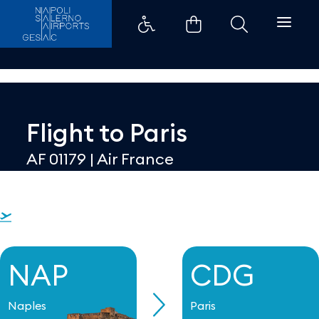
Dettaglio - Aeroporti di Napoli
Flight to
Paris
AF 01179
|
Air France
NAP
CDG
Naples
Paris