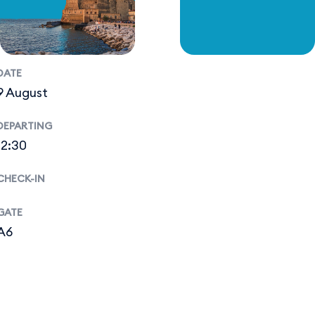
DATE
9 August
DEPARTING
12:30
CHECK-IN
GATE
A6