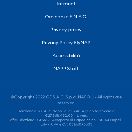
Intranet
Ordinanze E.N.A.C.
Privacy policy
Privacy Policy FlyNAP
Accessibilità
NAPP Staff
©Copyright 2022 GE.S.A.C. S.p.a. NAPOLI - All rights are
reserved
Iscrizione al R.E.A. di Napoli al n.324314 | Capitale Sociale
€27.368.432,00 int. vers.
Uffici Direzionali GESAC - Aeroporto di Capodichino - 80144 Napoli -
Italy - P.IVA e C.F. 03166090633