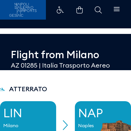
Dettaglio - Aeroporti di Napoli
Flight from
Milano
AZ 01285
|
Italia Trasporto Aereo
ATTERRATO
LIN
NAP
Milano
Naples