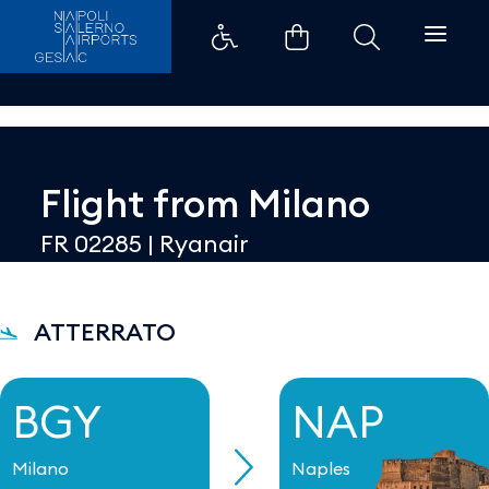
Dettaglio - Aeroporti di Napoli
Flight from
Milano
FR 02285
|
Ryanair
ATTERRATO
BGY
NAP
Milano
Naples