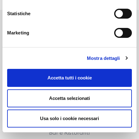
Statistiche
Marketing
Link correlati
Mostra dettagli
Voi diretti
Accetta tutti i cookie
Accetta selezionati
Negozi
Usa solo i cookie necessari
Bar e Ristoranti