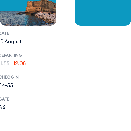
DATE
10 August
DEPARTING
11:55
12:08
CHECK-IN
54-55
GATE
A6