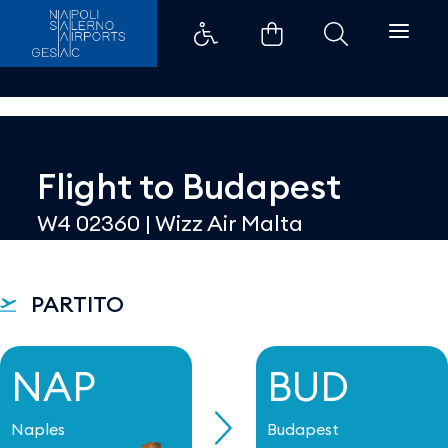
Dettaglio - Aeroporti di Napoli
Flight to
Budapest
W4 02360
|
Wizz Air Malta
PARTITO
NAP
BUD
Naples
Budapest