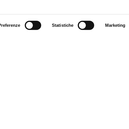
Info Utili
Preferenze
Statistiche
Marketing
ck-in
Security control
uista i nostri servizi on