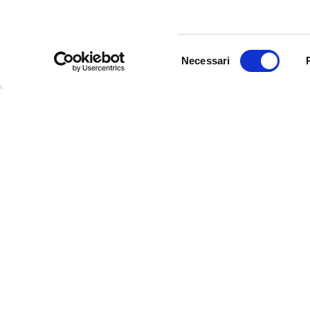
Selezione
Necessari
del
consenso
Baggage
Che
Acq