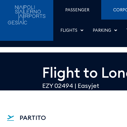
Dettaglio - Aeroporti di
Skip to Content
PASSENGER
CORP
FLIGHTS
PARKING
Flight to
Lon
EZY 02494
|
Easyjet
PARTITO