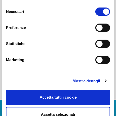
Selezione
Necessari
del
Voi diretti
consenso
Preferenze
Negozi
Statistiche
Bar e Ristoranti
Marketing
Mostra dettagli
Accetta tutti i cookie
Download Apps
Accetta selezionati