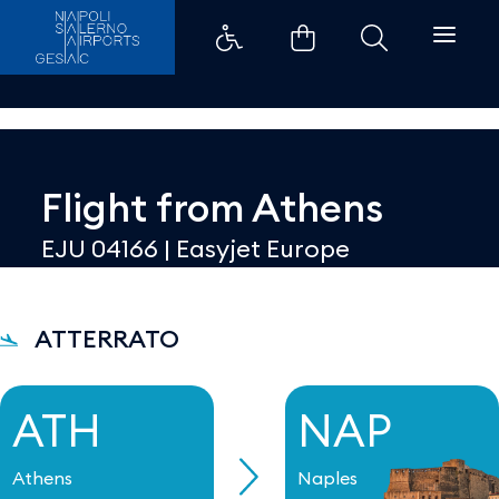
Dettaglio - Aeroporti di Napoli
Flight from
Athens
EJU 04166
|
Easyjet Europe
ATTERRATO
ATH
NAP
Athens
Naples