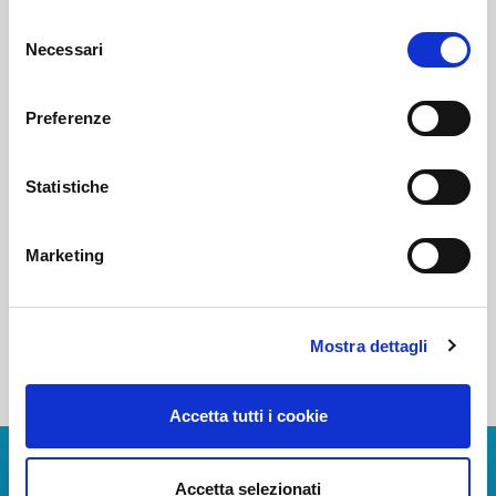
Selezione
Necessari
del
Voi diretti
consenso
Preferenze
Negozi
Statistiche
Bar e Ristoranti
Marketing
Mostra dettagli
Accetta tutti i cookie
Download Apps
Accetta selezionati