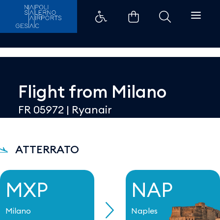
Dettaglio - Aeroporti di Napoli
Flight from
Milano
FR 05972
|
Ryanair
ATTERRATO
MXP
NAP
Milano
Naples