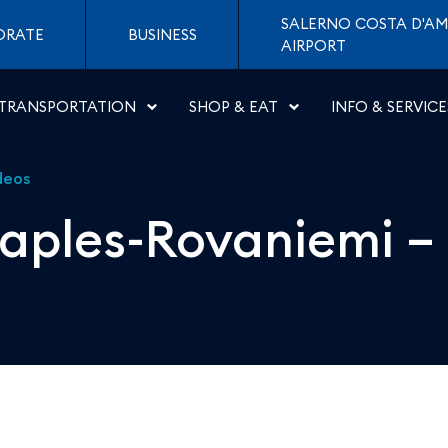
iemi &#8211; Letters to 
SALERNO COSTA D'AM
ORATE
BUSINESS
AIRPORT
TRANSPORTATION
SHOP & EAT
INFO & SERVICE
deos
aples-Rovaniemi – 