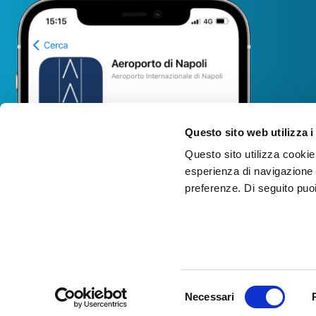
Questo sito web utilizza i
Questo sito utilizza cookie 
esperienza di navigazione e
preferenze. Di seguito puo
FLIGHTS
Real time
For security reasons and in
departures
accordance with E.N.A.C.
Selezione
Real time
Necessari
(National Civil Aviation
del
Authority), Naples
arrivals