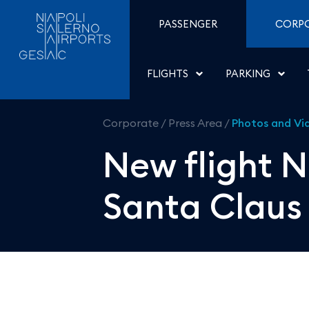
New flight Naples-Rovan
Skip to Content
PASSENGER
CORP
FLIGHTS
PARKING
Corporate
/
Press Area
/
Photos and Vi
New flight N
Santa Claus