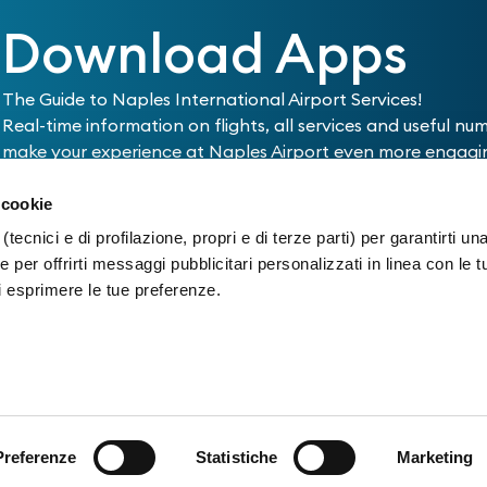
Download Apps
The Guide to Naples International Airport Services!
Real-time information on flights, all services and useful nu
make your experience at Naples Airport even more engag
complete.
 cookie
(tecnici e di profilazione, propri e di terze parti) per garantirti un
 per offrirti messaggi pubblicitari personalizzati in linea con le t
i esprimere le tue preferenze.
PARKING
TRANSPORTATION
SHOP &
Info Parking
Info mobility - ZTC
Shops a
Travel S
Buy parking
How to arrive
Bars an
Preferenze
Statistiche
Marketing
Restaur